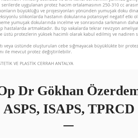
u serilerde uygulanan protez hacim ortalamasının 250-310 cc aras
ilikonların büyüklüğü ve projesiyonları yönünden yumuşak doku dinam
ksiyonlu silikonlarda hastanın dokularına potansiyel negatif etki 
rde meme yumuşak dokularında incelme ve sonrasında sarkmanın daha
ip hastalarda artmaktadır. Bu tip vakalarda tekrar revizyon ameliy
e üstü protezlerin yüksek hacimli olarak kabul edilmiş ve nadiren se
 altı veya üstünde oluşturulan cebe sığmayacak büyüklükte bir prot
 ile mevcut protez değiştirilebilir.
TETİK VE PLASTİK CERRAH ANTALYA
Op Dr Gökhan Özerde
ASPS, ISAPS, TPRCD