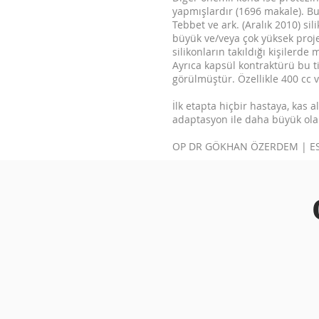
yapmışlardır (1696 makale). B
Tebbet ve ark. (Aralık 2010) s
büyük ve/veya çok yüksek proje
silikonların takıldığı kişile
Ayrıca kapsül kontraktürü bu t
görülmüştür. Özellikle 400 cc v
İlk etapta hiçbir hastaya, kas
adaptasyon ile daha büyük olanı
OP DR GÖKHAN ÖZERDEM | ES