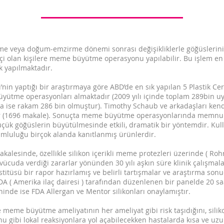
erme veya doğum-emzirme dönemi sonrası değişikliklerle göğüslerini
çi olan kişilere meme büyütme operasyonu yapılabilir. Bu işlem en 
ek yapılmaktadır.
i’nin yaptığı bir araştırmaya göre ABD’de en sık yapılan 5 Plastik C
büyütme operasyonları almaktadır (2009 yılı içinde toplam 289bin 
da ise rakam 286 bin olmuştur). Timothy Schaub ve arkadaşları kendi
dır (1696 makale). Sonuçta meme büyütme operasyonlarında memnun
çük göğüslerin büyütülmesinde etkili, dramatik bir yöntemdir. Kul
uyumluluğu birçok alanda kanıtlanmış ürünlerdir.
kalesinde, özellikle silikon içerikli meme protezleri üzerinde ( Ro
vücuda verdiği zararlar yönünden 30 yılı aşkın süre klinik çalışmala
titüsü bir rapor hazırlamış ve belirli tartışmalar ve araştırma sonuç
FDA ( Amerika ilaç dairesi ) tarafından düzenlenen bir panelde 20 sa
hinde ise FDA Allergan ve Mentor silikonları onaylamıştır.
 meme büyütme ameliyatının her ameliyat gibi risk taşıdığını, silikon
nu gibi lokal reaksiyonlara yol açabilecekken hastalarda kısa ve uzu