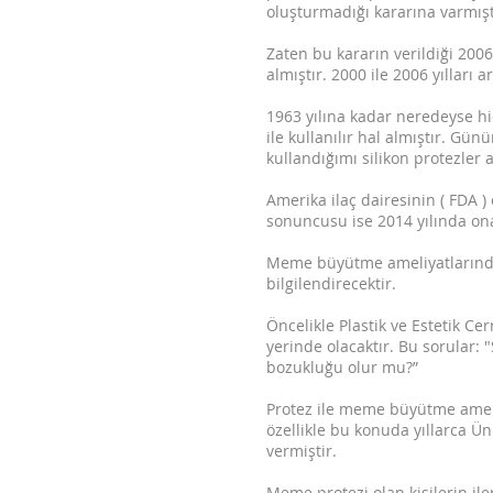
oluşturmadığı kararına varmışt
Zaten bu kararın verildiği 20
almıştır. 2000 ile 2006 yılları a
1963 yılına kadar neredeyse hi
ile kullanılır hal almıştır. Gü
kullandığımı silikon protezler 
Amerika ilaç dairesinin ( FDA )
sonuncusu ise 2014 yılında ona
Meme büyütme ameliyatlarında
bilgilendirecektir.
Öncelikle Plastik ve Estetik C
yerinde olacaktır. Bu sorular:
bozukluğu olur mu?”
Protez ile meme büyütme ameli
özellikle bu konuda yıllarca Ün
vermiştir.
Meme protezi olan kişilerin il