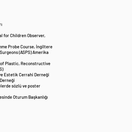
rı
l for Children Observer,
amme Probe Course, İngiltere
 Surgeons (ASPS) Amerika
of Plastic, Reconstructive
S)
ve Estetik Cerrahi Derneği
 Derneği
elerde sözlü ve poster
resinde Oturum Başkanlığı