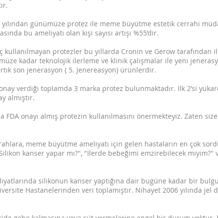
ır.
06 yılından günümüze protez ile meme büyütme estetik cerrahi müdah
rasında bu ameliyatı olan kişi sayısı artışı %55’dir.
ç kullanılmayan protezler bu yıllarda Cronin ve Gerow tarafından il
nümüze kadar teknolojik ilerleme ve klinik çalışmalar ile yeni jeneras
artık son jenerasyon ( 5. Jenereasyon) ürünlerdir.
 onay verdiği toplamda 3 marka protez bulunmaktadır. İlk 2’si yukard
y almıştır.
 FDA onayı almış protezin kullanılmasını önermekteyiz. Zaten siz
errahlara, meme büyütme ameliyatı için gelen hastaların en çok so
 "Silikon kanser yapar mı?", "İlerde bebeğimi emzirebilecek miyim?"
yatlarında silikonun kanser yaptığına dair bugüne kadar bir bulgu
iversite Hastanelerinden veri toplamıştır. Nihayet 2006 yılında jel 
eride gebe kalmasına veya süt vermelerine engel bir durum yoktur. 