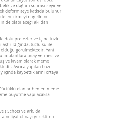
ebelik ve doğum sonrası seyir ve
ecek deformiteye katkıda bulunur
lerde emzirmeyi engelleme
in de olabileceği akıldan
le dolu protezler ve içine tuzlu
aştırıldığında, tuzlu su ile
ş olduğu görülmektedir. Yani
lu implantlara onay vermesi ve
ünüş ve kıvam olarak meme
ktedir. Ayrıca yapılan bazı
y içinde kaybettiklerini ortaya
ır. Pürtüklü olanlar hemen meme
 meme büyütme yapılacaksa
e ( Schots ve ark. da
r ameliyat olmayı gerektiren