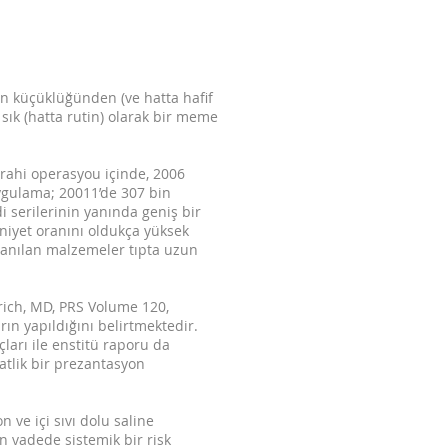
n küçüklüğünden (ve hatta hafif
sık (hatta rutin) olarak bir meme
errahi operasyou içinde, 2006
uygulama; 20011’de 307 bin
 serilerinin yanında geniş bir
iyet oranını oldukça yüksek
lanılan malzemeler tıpta uzun
hrich, MD, PRS Volume 120,
rın yapıldığını belirtmektedir.
ları ile enstitü raporu da
atlik bir prezantasyon
 ve içi sıvı dolu saline
n vadede sistemik bir risk