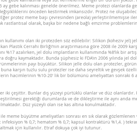
lk 6 ay gebe kalınması genelde önerilmez. Meme protezi olanlarda g
değişikliklerini önceden kestirmek imkansızdır. Protez ne oluşabil
ır. Eğer protez meme başı çevresinden (areola) yerleştirilmemişse i
ak rastlantısal olarak, başka bir nedene bağlı emzirme problemlerin
kullanımı olan iki protezden söz edilebilir: Silikon (koheziv jel) jel
an Plastik Cerrahi Birliği’nin araştırmasına göre 2008 ile 2009 karşıl
ı %17 azalırken, jel dolu implantların kullanımında %8’lik bir artı
ara doğru kaymaktadır. Bunda şüphesiz ki FDA’ın 2006 yılında jel do
ünmelerinin payı büyüktür. Silikon jelle dolu olan protezler, gör
buna karşın tuzlu sulu protezler ise daha seyreltik ve gevşek özelli
lerin hacimlerinin %10-20' lik bir bölümünü ameliyattan sonraki 6 a
ler iki çeşittir. Bunlar dış yüzeyi pürtüklü olanlar ve düz olanlard
rleştirilmesi gerektiği durumlarda ve de dikleştirme ile aynı anda
lmaktadır. Düz yüzeyli olan ise kas altına konulmaktadır.
ez ile meme büyütme ameliyatları sonrası en sık olarak gözlemlenen v
: infeksiyon % 0,7; hematom % 0,7; kapsul kontraktürü %1,4. ) tekra
altmak için kullanılır. Etraf dokuya çok iyi tutunur.