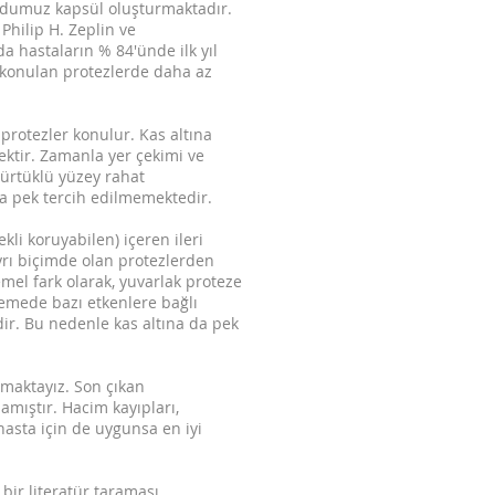
udumuz kapsül oluşturmaktadır.
Philip H. Zeplin ve
 hastaların % 84'ünde ilk yıl
na konulan protezlerde daha az
protezler konulur. Kas altına
ektir. Zamanla yer çekimi ve
Pürtüklü yüzey rahat
na pek tercih edilmemektedir.
kli koruyabilen) içeren ileri
ayrı biçimde olan protezlerden
emel fark olarak, yuvarlak proteze
Memede bazı etkenlere bağlı
dir. Bu nedenle kas altına da pek
anmaktayız. Son çıkan
lamıştır. Hacim kayıpları,
hasta için de uygunsa en iyi
bir literatür taraması