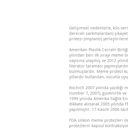
Gelişimsel nedenlerle, kilo v
dereceli sarkmalardan) şikayet
protezi (implantı) yerleştiriler
Amerikan Plastik Cerrahi Birliğ
yılından beri ilk sırayı meme 
sayısına ulaşmış ve 2012 yılın
literatür taraması yapmışlar
bulmuşlardır. Meme protezi kü
yıllardır kullanılan, vücutla 
Rochich 2007 yılında yazdığı ma
number 7, 2007), güvenirlik ve 
1999 yılında Amerika Sağlık Ens
dikkate alınarak 2005 yılında 
yapılmıştır. 17 Kasım 2006 tari
FDA silikon meme protezleri ile
protezlerin kapsül kontraksiyo