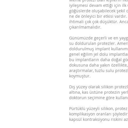
iyileşmesi devam ettiği için i
göğüslerde oluşabilecek şekil 
ne de önleyici bir etkisi vard
ihtimali çok çok düşüktür. Anc
çıkarılmamalıdır.
Günümüzde geçerli ve en yaygın 
su doldurulan protezler. Amerik
doldurulmuş implant kullanımın
genel eğilim jel dolu implantl
bu implantların daha doğal gör
dokusuna daha yakın özellikte, 
araştırmalar, tuzlu sulu protez
koymuştur.
Dış yüzey olarak silikon protez
altına, kas üstüne protezin ye
doktorun seçimine göre kullanı
Pürtüklü yüzeyli silikon, prot
komplikasyon oranları şöyledir
kapsül kontraksiyonu riskini az