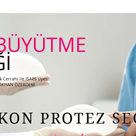
Home
Meme Büyütme
Doktor
Yasal Uyarı
BÜYÜTME
Ğİ
tik Cerrahi ile ISAPS üyesi
R GÖKHAN ÖZERDEM
İKON PROTEZ SE