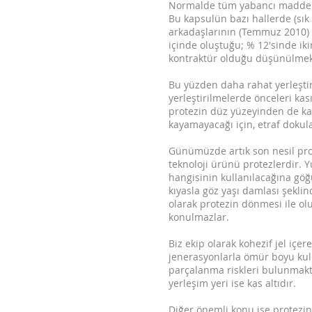
Normalde tüm yabancı maddeler
Bu kapsulün bazı hallerde (sık 
arkadaşlarının (Temmuz 2010) b
içinde oluştuğu; % 12'sinde iki
kontraktür olduğu düşünülmek
Bu yüzden daha rahat yerleştir
yerleştirilmelerde önceleri ka
protezin düz yüzeyinden de kay
kayamayacağı için, etraf dokul
Günümüzde artık son nesil prote
teknoloji ürünü protezlerdir. Y
hangisinin kullanılacağına göğü
kıyasla göz yaşı damlası şekli
olarak protezin dönmesi ile ol
konulmazlar.
Biz ekip olarak kohezif jel içer
jenerasyonlarla ömür boyu kulla
parçalanma riskleri bulunmaktad
yerleşim yeri ise kas altıdır.
Diğer önemli konu ise protezin