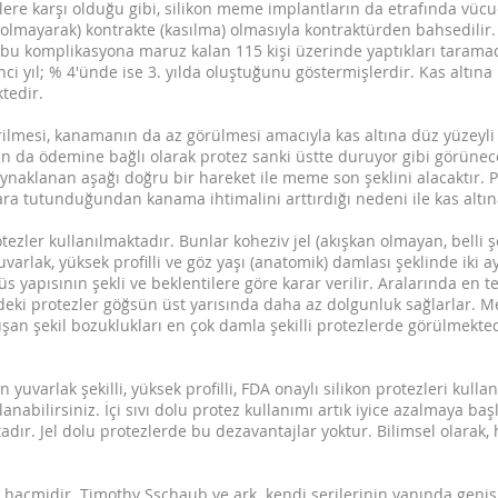
e karşı olduğu gibi, silikon meme implantların da etrafında vüc
olmayarak) kontrakte (kasılma) olmasıyla kontraktürden bahsedilir. 
u komplikasyona maruz kalan 115 kişi üzerinde yaptıkları taramada
nci yıl; % 4'ünde ise 3. yılda oluştuğunu göstermişlerdir. Kas altı
tedir.
ilmesi, kanamanın da az görülmesi amacıyla kas altına düz yüzeyli 
sın da ödemine bağlı olarak protez sanki üstte duruyor gibi görünec
naklanan aşağı doğru bir hareket ile meme son şeklini alacaktır. 
ara tutunduğundan kanama ihtimalini arttırdığı nedeni ile kas altı
zler kullanılmaktadır. Bunlar koheziv jel (akışkan olmayan, belli şe
uvarlak, yüksek profilli ve göz yaşı (anatomik) damlası şeklinde iki 
s yapısının şekli ve beklentilere göre karar verilir. Aralarında en t
ndeki protezler göğsün üst yarısında daha az dolgunluk sağlarlar. 
uşan şekil bozuklukları en çok damla şekilli protezlerde görülmekte
en yuvarlak şekilli, yüksek profilli, FDA onaylı silikon protezleri kull
nabilirsiniz. İçi sıvı dolu protez kullanımı artık iyice azalmaya baş
ır. Jel dolu protezlerde bu dezavantajlar yoktur. Bilimsel olarak, 
 hacmidir. Timothy Sschaub ve ark. kendi serilerinin yanında geniş 