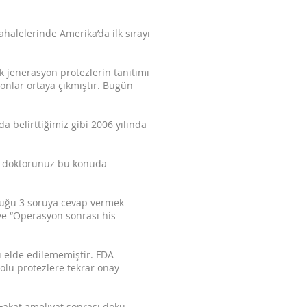
alelerinde Amerika’da ilk sırayı
k jenerasyon protezlerin tanıtımı
yonlar ortaya çıkmıştır. Bugün
a belirttiğimiz gibi 2006 yılında
e doktorunuz bu konuda
rduğu 3 soruya cevap vermek
 ve “Operasyon sonrası his
 elde edilememiştir. FDA
dolu protezlere tekrar onay
Fakat ameliyat sonrası doku