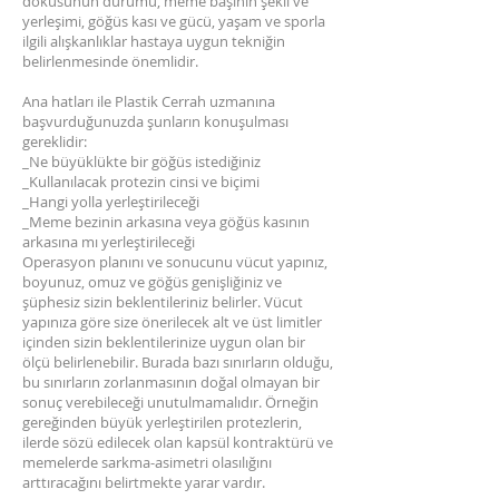
dokusunun durumu, meme başının şekli ve
yerleşimi, göğüs kası ve gücü, yaşam ve sporla
ilgili alışkanlıklar hastaya uygun tekniğin
belirlenmesinde önemlidir.
Ana hatları ile Plastik Cerrah uzmanına
başvurduğunuzda şunların konuşulması
gereklidir:
_Ne büyüklükte bir göğüs istediğiniz
_Kullanılacak protezin cinsi ve biçimi
_Hangi yolla yerleştirileceği
_Meme bezinin arkasına veya göğüs kasının
arkasına mı yerleştirileceği
Operasyon planını ve sonucunu vücut yapınız,
boyunuz, omuz ve göğüs genişliğiniz ve
şüphesiz sizin beklentileriniz belirler. Vücut
yapınıza göre size önerilecek alt ve üst limitler
içinden sizin beklentilerinize uygun olan bir
ölçü belirlenebilir. Burada bazı sınırların olduğu,
bu sınırların zorlanmasının doğal olmayan bir
sonuç verebileceği unutulmamalıdır. Örneğin
gereğinden büyük yerleştirilen protezlerin,
ilerde sözü edilecek olan kapsül kontraktürü ve
memelerde sarkma-asimetri olasılığını
arttıracağını belirtmekte yarar vardır.