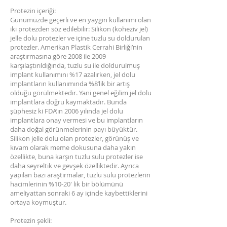
Protezin içeriği:
Günümüzde geçerli ve en yaygın kullanımı olan
iki protezden söz edilebilir: Silikon (koheziv jel)
jelle dolu protezler ve içine tuzlu su doldurulan
protezler. Amerikan Plastik Cerrahi Birliği’nin
araştırmasına göre 2008 ile 2009
karşılaştırıldığında, tuzlu su ile doldurulmuş
implant kullanımını %17 azalırken, jel dolu
implantların kullanımında %8’lik bir artış
olduğu görülmektedir. Yani genel eğilim jel dolu
implantlara doğru kaymaktadır. Bunda
şüphesiz ki FDA’ın 2006 yılında jel dolu
implantlara onay vermesi ve bu implantların
daha doğal görünmelerinin payı büyüktür.
Silikon jelle dolu olan protezler, görünüş ve
kıvam olarak meme dokusuna daha yakın
özellikte, buna karşın tuzlu sulu protezler ise
daha seyreltik ve gevşek özelliktedir. Ayrıca
yapılan bazı araştırmalar, tuzlu sulu protezlerin
hacimlerinin %10-20' lik bir bölümünü
ameliyattan sonraki 6 ay içinde kaybettiklerini
ortaya koymuştur.
Protezin şekli: