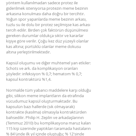
yöntem kullanılmadan sadece protez ile
giderilmek isteniyorsa protezin meme bezinin
arkasına konulması daha doğru bir tercihtir.
Yoğun spor yapanlarda meme bezinin arkası,
tuzlu su ile dolu bir protez seçilmişse kas arkası
tercih edilir. Birden çok faktörün düşünülmesi
gereken durumlar oldukça sıktır ve kararlar
kişiye göre verilir. Çoğu kez düz yüzeyli olanlar
kas altına; pürtüklü olanlar meme dokusu
altına yerleştirilmektedir.
Kapsül oluşumu ve diğer muhtemel yan etkiler:
Schots ve ark. da komplikasyon oranları
şöyledir: infeksiyon % 0,7; hematom % 0,7;
kapsul kontraktürü %1,4.
Normalde tüm yabancı maddelere karşı olduğu
gibi, silikon meme implantların da etrafında
vücudumuz kapsül oluşturmaktadır. Bu
kapsulün bazı hallerde (sık olmayarak)
kontrakte (kasılma) olmasıyla kontraktürden
bahsedilir. Philip H. Zeplin ve arkadaşlarının
(Temmuz 2010) bu komplikasyona maruz kalan
115 kişi üzerinde yaptıkları taramada hastaların
% 84'ünde ilk yıl içinde oluştuğu; % 12'sinde