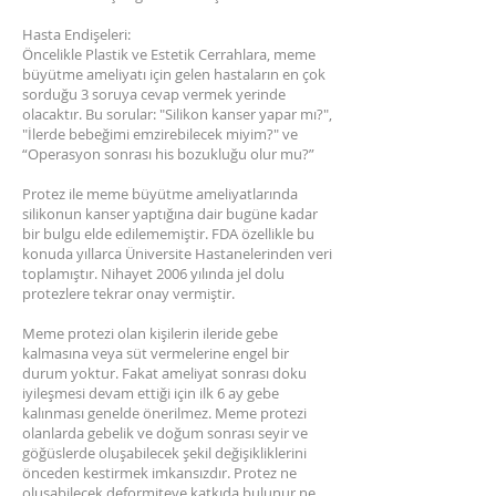
Hasta Endişeleri:
Öncelikle Plastik ve Estetik Cerrahlara, meme
büyütme ameliyatı için gelen hastaların en çok
sorduğu 3 soruya cevap vermek yerinde
olacaktır. Bu sorular: "Silikon kanser yapar mı?",
"İlerde bebeğimi emzirebilecek miyim?" ve
“Operasyon sonrası his bozukluğu olur mu?”
Protez ile meme büyütme ameliyatlarında
silikonun kanser yaptığına dair bugüne kadar
bir bulgu elde edilememiştir. FDA özellikle bu
konuda yıllarca Üniversite Hastanelerinden veri
toplamıştır. Nihayet 2006 yılında jel dolu
protezlere tekrar onay vermiştir.
Meme protezi olan kişilerin ileride gebe
kalmasına veya süt vermelerine engel bir
durum yoktur. Fakat ameliyat sonrası doku
iyileşmesi devam ettiği için ilk 6 ay gebe
kalınması genelde önerilmez. Meme protezi
olanlarda gebelik ve doğum sonrası seyir ve
göğüslerde oluşabilecek şekil değişikliklerini
önceden kestirmek imkansızdır. Protez ne
oluşabilecek deformiteye katkıda bulunur ne