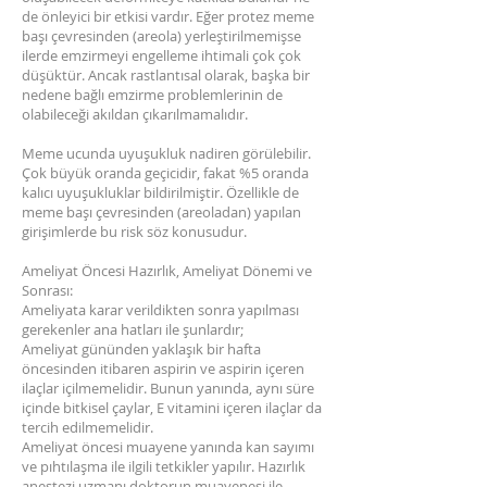
de önleyici bir etkisi vardır. Eğer protez meme
başı çevresinden (areola) yerleştirilmemişse
ilerde emzirmeyi engelleme ihtimali çok çok
düşüktür. Ancak rastlantısal olarak, başka bir
nedene bağlı emzirme problemlerinin de
olabileceği akıldan çıkarılmamalıdır.
Meme ucunda uyuşukluk nadiren görülebilir.
Çok büyük oranda geçicidir, fakat %5 oranda
kalıcı uyuşukluklar bildirilmiştir. Özellikle de
meme başı çevresinden (areoladan) yapılan
girişimlerde bu risk söz konusudur.
Ameliyat Öncesi Hazırlık, Ameliyat Dönemi ve
Sonrası:
Ameliyata karar verildikten sonra yapılması
gerekenler ana hatları ile şunlardır;
Ameliyat gününden yaklaşık bir hafta
öncesinden itibaren aspirin ve aspirin içeren
ilaçlar içilmemelidir. Bunun yanında, aynı süre
içinde bitkisel çaylar, E vitamini içeren ilaçlar da
tercih edilmemelidir.
Ameliyat öncesi muayene yanında kan sayımı
ve pıhtılaşma ile ilgili tetkikler yapılır. Hazırlık
anestezi uzmanı doktorun muayenesi ile