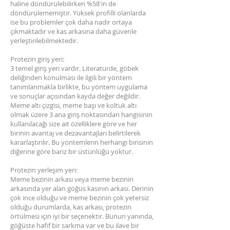
haline döndürülebilirken %58'in de
döndürülememiştir. Yüksek profilli olanlarda
ise bu problemler çok daha nadir ortaya
çıkmaktadır ve kas arkasına daha güvenle
yerleştirilebilmektedir.
Protezin giriş yeri:
3 temel giriş yeri vardır. Literatürde, göbek
deliğinden konulması ile ilgili bir yöntem
tanımlanmakla birlikte, bu yöntem uygulama
ve sonuçlar açısından kayda değer değildir.
Meme altı çizgisi, meme başı ve koltuk altı
olmak üzere 3 ana giriş noktasından hangisinin
kullanılacağı size ait özelliklere göre ve her
birinin avantaj ve dezavantajları belirtilerek
kararlaştırılır. Bu yöntemlerin herhangi birisinin
diğerine göre bariz bir üstünlüğü yoktur.
Protezin yerleşim yeri:
Meme bezinin arkası veya meme bezinin
arkasında yer alan göğüs kasının arkası. Derinin
çok ince olduğu ve meme bezinin çok yetersiz
olduğu durumlarda, kas arkası, protezin
örtülmesi için iyi bir seçenektir. Bunun yanında,
göğüste hafif bir sarkma var ve bu ilave bir