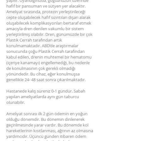
yapılır. Uyandığınızda, göğsünüzün üzerinde
hafif bir pansuman ve sütyen yer alacaktır.
Ameliyat sırasında, protezin yerleştirileceği
cepte oluşabilecek hafif sızıntıları dışarı alarak
oluşabilecek komplikasyonları bertaraf etmek
amacıyla dren denilen vakumlu bir sistem
yerleştirilmiş olabilir. Dren, günümüzde bir çok
Plastik Cerrah tarafından artık
konulmamaktadır. ABD’de araştırmalar
sonucunda çoğu Plastik Cerrah tarafından
kabul edilen, drenin muhtemel bir hematomu
(içeriye kanamayı) engellemediği, bu nedenle
de konulmasının çok gerekli olmadığı
yönündedir. Bu cihaz, eğer konulmuşsa
genellikle 24- 48 saat sonra çıkarılmaktadır.
Hastanede kalış süreniz 0-1 gündür. Sabah
yapılan ameliyatlarda aynı gün taburcu
olunabilir.
Ameliyat sonrası ilk 2 gün ödemin en yoğun
olduğu dönemdir. Bu dönemin dinlenerek
geçirilmesinde yarar vardır. Bu dönemde kol
hareketlerinin kısıtlanması, ağrının az olmasına
yardımcıdır. Üçüncü günden itibaren ödem