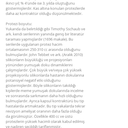
ikinci yıl; % 4'ünde ise 3. yılda oluştuğunu
göstermişlerdir. Kas altına konulan protezlerde
daha az kontraktür olduğu düşünülmektedir.
Protezi boyutu:
Yukarıda da belirtildiği gibi Timothy Sschaub ve
ark. kendi serilerinin yanında geniş bir literatür
taraması yapmışlardır (1696 makale). Bu
serilerde uygulanan protez hacim
ortalamasının 250-310 cc arasında olduğunu
bulmuşlardır. John Tebbet ve ark. (Aralık 2010)
silikonların büyüklüğü ve projesiyonları
yönünden yumuşak doku dinamiklerini
çalışmışlardır. Çok büyük ve/veya çok yüksek
projeksiyonlu silikonlarda hastanın dokularına
potansiyel negatif etki olduğunu
göstermişlerdir. Böyle silikonların takıldığı
kişilerde meme yumuşak dokularında incelme
ve sonrasında sarkmanın daha hızlı olduğunu
bulmuşlardır. Ayrıca kapsul kontraktürü bu tip
hastalarda artmaktadır. Bu tip vakalarda tekrar
revizyon ameliyat oranının daha fazla olduğu
da görülmüştür. Özellikle 400 cc ve üstü
protezlerin yüksek hacimli olarak kabul edilmiş
ve nadiren seçildiği tariflenmiştir.