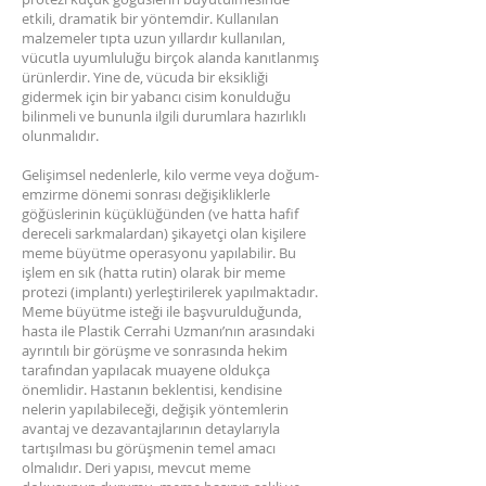
etkili, dramatik bir yöntemdir. Kullanılan
malzemeler tıpta uzun yıllardır kullanılan,
vücutla uyumluluğu birçok alanda kanıtlanmış
ürünlerdir. Yine de, vücuda bir eksikliği
gidermek için bir yabancı cisim konulduğu
bilinmeli ve bununla ilgili durumlara hazırlıklı
olunmalıdır.
Gelişimsel nedenlerle, kilo verme veya doğum-
emzirme dönemi sonrası değişikliklerle
göğüslerinin küçüklüğünden (ve hatta hafif
dereceli sarkmalardan) şikayetçi olan kişilere
meme büyütme operasyonu yapılabilir. Bu
işlem en sık (hatta rutin) olarak bir meme
protezi (implantı) yerleştirilerek yapılmaktadır.
Meme büyütme isteği ile başvurulduğunda,
hasta ile Plastik Cerrahi Uzmanı’nın arasındaki
ayrıntılı bir görüşme ve sonrasında hekim
tarafından yapılacak muayene oldukça
önemlidir. Hastanın beklentisi, kendisine
nelerin yapılabileceği, değişik yöntemlerin
avantaj ve dezavantajlarının detaylarıyla
tartışılması bu görüşmenin temel amacı
olmalıdır. Deri yapısı, mevcut meme