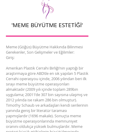
'MEME BÜYÜTME ESTETİĞİ'
Meme (Göğüs) Büyütme Hakkında Bilinmesi
Gerekenler, Son Gelişmeler ve Eğilimler:
Giriş:
Amerikan Plastik Cerrahi Birliği’nin yaptığı bir
araştırmaya göre ABD’de en sık yapılan 5 Plastik
Cerrahi operasyou içinde, 2006 yılından beri ilk
sırayı meme büyütme operasyonları
almaktadır (2009 yılı içinde toplam 289bin
uygulama; 20011’de 307 bin sayısına ulaşmış ve
2012 yılında ise rakam 286 bin olmuştur).
Timothy Schaub ve arkadaşları kendi serilerinin
yanında geniş bir literatür taraması
yapmışlardır (1696 makale). Sonuçta meme
büyütme operasyonlarında memnuniyet
oranını oldukça yüksek bulmuşlardır. Meme
protezi küçük göğüslerin büyütülmesinde