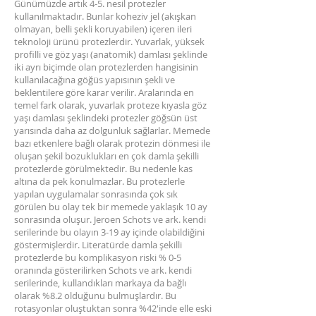
Günümüzde artık 4-5. nesil protezler
kullanılmaktadır. Bunlar koheziv jel (akışkan
olmayan, belli şekli koruyabilen) içeren ileri
teknoloji ürünü protezlerdir. Yuvarlak, yüksek
profilli ve göz yaşı (anatomik) damlası şeklinde
iki ayrı biçimde olan protezlerden hangisinin
kullanılacağına göğüs yapısının şekli ve
beklentilere göre karar verilir. Aralarında en
temel fark olarak, yuvarlak proteze kıyasla göz
yaşı damlası şeklindeki protezler göğsün üst
yarısında daha az dolgunluk sağlarlar. Memede
bazı etkenlere bağlı olarak protezin dönmesi ile
oluşan şekil bozuklukları en çok damla şekilli
protezlerde görülmektedir. Bu nedenle kas
altına da pek konulmazlar. Bu protezlerle
yapılan uygulamalar sonrasında çok sık
görülen bu olay tek bir memede yaklaşık 10 ay
sonrasında oluşur. Jeroen Schots ve ark. kendi
serilerinde bu olayın 3-19 ay içinde olabildiğini
göstermişlerdir. Literatürde damla şekilli
protezlerde bu komplikasyon riski % 0-5
oranında gösterilirken Schots ve ark. kendi
serilerinde, kullandıkları markaya da bağlı
olarak %8.2 olduğunu bulmuşlardır. Bu
rotasyonlar oluştuktan sonra %42'inde elle eski