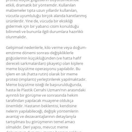
etkili, dramatik bir yöntemdir. Kullanılan
malzemeler tıpta uzun yıllardır kullanılan,
vücutla uyumluluğu birçok alanda kanıtlanmış
ürünlerdir. Yine de, vücuda bir eksikliği
gidermek için bir yabancı cisim konulduğu
bilinmeli ve bununla ilgili durumlara hazırlıklı
olunmalıdır.
Gelişimsel nedenlerle, kilo verme veya doğum-
emzirme dönemi sonrası değişikliklerle
göğüslerinin küçüklüğünden (ve hatta hafif
dereceli sarkmalardan) şikayetçi olan kişilere
meme büyütme operasyonu yapılabilir. Bu
işlem en sık (hatta rutin) olarak bir meme
protezi (implantı) yerleştirilerek yapılmaktadır.
Meme büyütme isteği ile başvurulduğunda,
hasta ile Plastik Cerrahi Uzmanı’nın arasındaki
ayrıntılı bir görüşme ve sonrasında hekim
tarafından yapılacak muayene oldukça
önemlidir. Hastanın beklentisi, kendisine
nelerin yapılabileceği, değişik yöntemlerin
avantaj ve dezavantajlarının detaylarıyla
tartışılması bu görüşmenin temel amacı
olmalıdır. Deri yapısı, mevcut meme