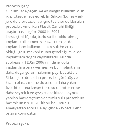
Protezin içeriği:
Günümüzde geçerli ve en yaygın kullanımı olan
iki protezden söz edilebilir: Silikon (koheziv jel)
jelle dolu protezler ve içine tuzlu su doldurulan
protezler. Amerikan Plastik Cerrahi Birliği’nin
araştırmasına göre 2008 ile 2009
karşılaştırıldığında, tuzlu su ile doldurulmuş
implant kullanımını %17 azalırken, jel dolu
implantların kullanımında %8’lik bir artış
olduğu görülmektedir. Yani genel eğilim jel dolu
implantlara doğru kaymaktadır. Bunda
şüphesiz ki FDA’ın 2006 yılında jel dolu
implantlara onay vermesi ve bu implantların
daha doğal görünmelerinin payı büyüktür.
Silikon jelle dolu olan protezler, görünüş ve
kıvam olarak meme dokusuna daha yakın
özellikte, buna karşın tuzlu sulu protezler ise
daha seyreltik ve gevşek özelliktedir. Ayrıca
yapılan bazı araştırmalar, tuzlu sulu protezlerin
hacimlerinin %10-20' lik bir bölümünü
ameliyattan sonraki 6 ay içinde kaybettiklerini
ortaya koymuştur.
Protezin şekli: