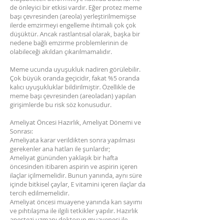
de önleyici bir etkisi vardır. Eğer protez meme
başı çevresinden (areola) yerleştirilmemişse
ilerde emzirmeyi engelleme ihtimali çok çok
düşüktür. Ancak rastlantısal olarak, başka bir
nedene bağlı emzirme problemlerinin de
olabileceği akıldan çıkarılmamalıdır.
Meme ucunda uyuşukluk nadiren görülebilir.
Çok büyük oranda geçicidir, fakat %5 oranda
kalıcı uyuşukluklar bildirilmiştir. Özellikle de
meme başı çevresinden (areoladan) yapılan
girişimlerde bu risk söz konusudur.
Ameliyat Öncesi Hazırlık, Ameliyat Dönemi ve
Sonrası:
Ameliyata karar verildikten sonra yapılması
gerekenler ana hatları ile şunlardır;
Ameliyat gününden yaklaşık bir hafta
öncesinden itibaren aspirin ve aspirin içeren
ilaçlar içilmemelidir. Bunun yanında, aynı süre
içinde bitkisel çaylar, E vitamini içeren ilaçlar da
tercih edilmemelidir.
Ameliyat öncesi muayene yanında kan sayımı
ve pıhtılaşma ile ilgili tetkikler yapılır. Hazırlık
anestezi uzmanı doktorun muayenesi ile