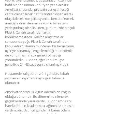
yapılır. Uyandığınızda, göğsünüzün üzerinde
hafif bir pansuman ve sütyen yer alacaktır.
Ameliyat sırasında, protezin yerleştirileceği
cepte oluşabilecek hafif sızıntıları dışarı alarak
oluşabilecek komplikasyonları bertaraf etmek
amacıyla dren denilen vakumlu bir sistem
yerleştirilmiş olabilir. Dren, günümüzde bir çok
Plastik Cerrah tarafından artık
konulmamaktadır. ABD’de araştırmalar
sonucunda çoğu Plastik Cerrah tarafından
kabul edilen, drenin muhtemel bir hematomu
(içeriye kanamayı) engellemediği, bu nedenle
de konulmasının çok gerekli olmadığı
yönündedir. Bu cihaz, eğer konulmuşsa
genellikle 24- 48 saat sonra çıkarılmaktadır.
Hastanede kalış süreniz 0-1 gündür. Sabah
yapılan ameliyatlarda aynı gün taburcu
olunabilir.
Ameliyat sonrası ilk 2 gün ödemin en yoğun
olduğu dönemdir. Bu dönemin dinlenerek
geçirilmesinde yarar vardır. Bu dönemde kol
hareketlerinin kısıtlanması, ağrının az olmasına
yardımcıdır. Üçüncü günden itibaren ödem