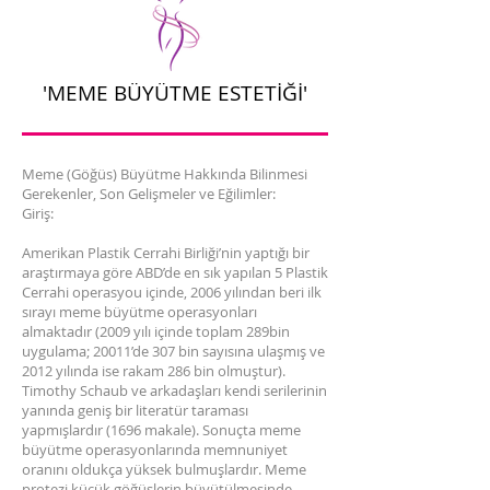
'MEME BÜYÜTME ESTETİĞİ'
Meme (Göğüs) Büyütme Hakkında Bilinmesi
Gerekenler, Son Gelişmeler ve Eğilimler:
Giriş:
Amerikan Plastik Cerrahi Birliği’nin yaptığı bir
araştırmaya göre ABD’de en sık yapılan 5 Plastik
Cerrahi operasyou içinde, 2006 yılından beri ilk
sırayı meme büyütme operasyonları
almaktadır (2009 yılı içinde toplam 289bin
uygulama; 20011’de 307 bin sayısına ulaşmış ve
2012 yılında ise rakam 286 bin olmuştur).
Timothy Schaub ve arkadaşları kendi serilerinin
yanında geniş bir literatür taraması
yapmışlardır (1696 makale). Sonuçta meme
büyütme operasyonlarında memnuniyet
oranını oldukça yüksek bulmuşlardır. Meme
protezi küçük göğüslerin büyütülmesinde