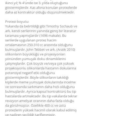
ikinci yıl; % 4'ünde ise 3. yılda oluştuğunu
göstermişlerdir. Kas altına konulan protezlerde
daha az kontraktür olduğu düşünülmektedir.
Protezi boyutu:
Yukarıda da belirtildiği gibi Timothy Sschaub ve
ark. kendi serilerinin yanında geniş bir literatür
taraması yapmışlardır (1696 makale). Bu
serilerde uygulanan protez hacim
ortalamasının 250-310 cc arasında olduğunu
bulmuşlardır. John Tebbet ve ark. (Aralık 2010)
silikonların büyüklüğü ve projesiyonları
yönünden yumuşak doku dinamiklerini
çalışmışlardır. Çok büyük ve/veya çok yüksek
projeksiyonlu silikonlarda hastanın dokularına
potansiyel negatif etki olduğunu
göstermişlerdir. Böyle silikonların takıldığı
kişilerde meme yumuşak dokularında incelme
ve sonrasında sarkmanın daha hızlı olduğunu
bulmuşlardır. Ayrıca kapsul kontraktürü bu tip
hastalarda artmaktadır. Bu tip vakalarda tekrar
revizyon ameliyat oranının daha fazla olduğu
da görülmüştür. Özellikle 400 cc ve üstü
protezlerin yüksek hacimli olarak kabul edilmiş
ve nadiren seçildiği tariflenmiştir.