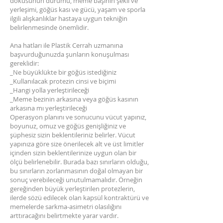
dokusunun durumu, meme başının şekli ve
yerleşimi, göğüs kası ve gücü, yaşam ve sporla
ilgili alışkanlıklar hastaya uygun tekniğin
belirlenmesinde önemlidir.
Ana hatları ile Plastik Cerrah uzmanına
başvurduğunuzda şunların konuşulması
gereklidir:
_Ne büyüklükte bir göğüs istediğiniz
_Kullanılacak protezin cinsi ve biçimi
_Hangi yolla yerleştirileceği
_Meme bezinin arkasına veya göğüs kasının
arkasına mı yerleştirileceği
Operasyon planını ve sonucunu vücut yapınız,
boyunuz, omuz ve göğüs genişliğiniz ve
şüphesiz sizin beklentileriniz belirler. Vücut
yapınıza göre size önerilecek alt ve üst limitler
içinden sizin beklentilerinize uygun olan bir
ölçü belirlenebilir. Burada bazı sınırların olduğu,
bu sınırların zorlanmasının doğal olmayan bir
sonuç verebileceği unutulmamalıdır. Örneğin
gereğinden büyük yerleştirilen protezlerin,
ilerde sözü edilecek olan kapsül kontraktürü ve
memelerde sarkma-asimetri olasılığını
arttıracağını belirtmekte yarar vardır.