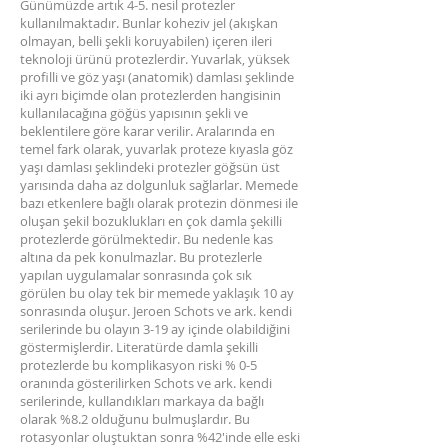
Günümüzde artık 4-5. nesil protezler
kullanılmaktadır. Bunlar koheziv jel (akışkan
olmayan, belli şekli koruyabilen) içeren ileri
teknoloji ürünü protezlerdir. Yuvarlak, yüksek
profilli ve göz yaşı (anatomik) damlası şeklinde
iki ayrı biçimde olan protezlerden hangisinin
kullanılacağına göğüs yapısının şekli ve
beklentilere göre karar verilir. Aralarında en
temel fark olarak, yuvarlak proteze kıyasla göz
yaşı damlası şeklindeki protezler göğsün üst
yarısında daha az dolgunluk sağlarlar. Memede
bazı etkenlere bağlı olarak protezin dönmesi ile
oluşan şekil bozuklukları en çok damla şekilli
protezlerde görülmektedir. Bu nedenle kas
altına da pek konulmazlar. Bu protezlerle
yapılan uygulamalar sonrasında çok sık
görülen bu olay tek bir memede yaklaşık 10 ay
sonrasında oluşur. Jeroen Schots ve ark. kendi
serilerinde bu olayın 3-19 ay içinde olabildiğini
göstermişlerdir. Literatürde damla şekilli
protezlerde bu komplikasyon riski % 0-5
oranında gösterilirken Schots ve ark. kendi
serilerinde, kullandıkları markaya da bağlı
olarak %8.2 olduğunu bulmuşlardır. Bu
rotasyonlar oluştuktan sonra %42'inde elle eski