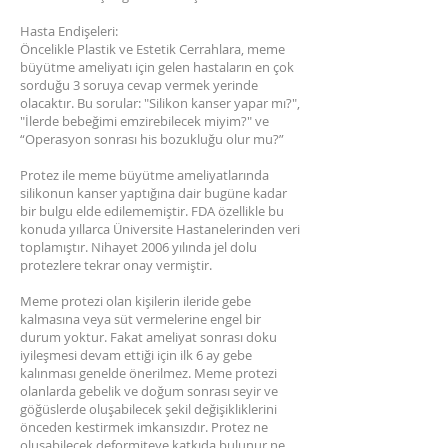
Hasta Endişeleri:
Öncelikle Plastik ve Estetik Cerrahlara, meme
büyütme ameliyatı için gelen hastaların en çok
sorduğu 3 soruya cevap vermek yerinde
olacaktır. Bu sorular: "Silikon kanser yapar mı?",
"İlerde bebeğimi emzirebilecek miyim?" ve
“Operasyon sonrası his bozukluğu olur mu?”
Protez ile meme büyütme ameliyatlarında
silikonun kanser yaptığına dair bugüne kadar
bir bulgu elde edilememiştir. FDA özellikle bu
konuda yıllarca Üniversite Hastanelerinden veri
toplamıştır. Nihayet 2006 yılında jel dolu
protezlere tekrar onay vermiştir.
Meme protezi olan kişilerin ileride gebe
kalmasına veya süt vermelerine engel bir
durum yoktur. Fakat ameliyat sonrası doku
iyileşmesi devam ettiği için ilk 6 ay gebe
kalınması genelde önerilmez. Meme protezi
olanlarda gebelik ve doğum sonrası seyir ve
göğüslerde oluşabilecek şekil değişikliklerini
önceden kestirmek imkansızdır. Protez ne
oluşabilecek deformiteye katkıda bulunur ne