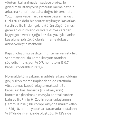
yöntem kullanılmadan sadece protez ile
giderilmek isteniyorsa protezin meme bezinin
arkasına konulması daha doğru bir tercihtir.
Yoğun spor yapanlarda meme bezinin arkası,
tuzlu su ile dolu bir protez seçilmişse kas arkası
tercih edilir. Birden çok faktörün düşünülmesi
gereken durumlar oldukça sıktır ve kararlar
kişiye göre verilir. Çoğu kez düz yüzeyli olanlar
kas altına; pürtüklü olanlar meme dokusu
altına yerleştirilmektedir.
Kapsül oluşumu ve diğer muhtemel yan etkiler:
Schots ve ark. da komplikasyon oranları
şöyledir: infeksiyon % 0,7; hematom % 0,7;
kapsul kontraktürü %1,4.
Normalde tüm yabancı maddelere karşı olduğu
gibi, silikon meme implantların da etrafında
vücudumuz kapsül oluşturmaktadır. Bu
kapsulün bazı hallerde (sık olmayarak)
kontrakte (kasılma) olmasıyla kontraktürden
bahsedilir. Philip H. Zeplin ve arkadaşlarının
(Temmuz 2010) bu komplikasyona maruz kalan
115 kişi üzerinde yaptıkları taramada hastaların
% 84'ünde ilk yıl içinde oluştuğu; % 12'sinde