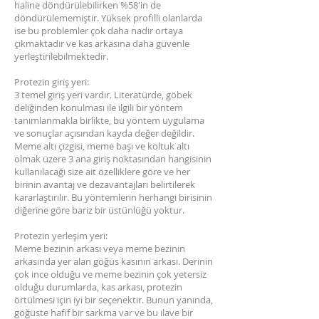
haline döndürülebilirken %58'in de
döndürülememiştir. Yüksek profilli olanlarda
ise bu problemler çok daha nadir ortaya
çıkmaktadır ve kas arkasına daha güvenle
yerleştirilebilmektedir.
Protezin giriş yeri:
3 temel giriş yeri vardır. Literatürde, göbek
deliğinden konulması ile ilgili bir yöntem
tanımlanmakla birlikte, bu yöntem uygulama
ve sonuçlar açısından kayda değer değildir.
Meme altı çizgisi, meme başı ve koltuk altı
olmak üzere 3 ana giriş noktasından hangisinin
kullanılacağı size ait özelliklere göre ve her
birinin avantaj ve dezavantajları belirtilerek
kararlaştırılır. Bu yöntemlerin herhangi birisinin
diğerine göre bariz bir üstünlüğü yoktur.
Protezin yerleşim yeri:
Meme bezinin arkası veya meme bezinin
arkasında yer alan göğüs kasının arkası. Derinin
çok ince olduğu ve meme bezinin çok yetersiz
olduğu durumlarda, kas arkası, protezin
örtülmesi için iyi bir seçenektir. Bunun yanında,
göğüste hafif bir sarkma var ve bu ilave bir